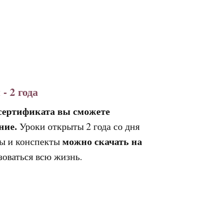
- 2 года
сертификата вы сможете
ние.
Уроки открыты 2 года со дня
можно скачать на
ты и конспекты
ние у лучших кондитеров
ение у лучших
ение у топовых шефов России и
 Европы. Передаю
зоваться всю жизнь.
ученные знания студентам.
удентам.
ндитерскую теорию и химию
свои мастер-классы и
ование. Умею передавать знания
есяц