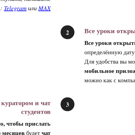
м:
Telegram
или
MAX
Все уроки откр
Все уроки открыт
определённую дату
Для удобства вы м
мобильное прилож
можно как с компью
 куратором и чат
студентов
то, чтобы прислать
6 месяцев
чат
будет