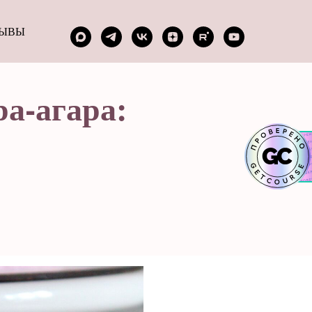
ЗЫВЫ
ра-агара: