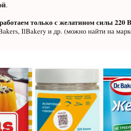
ой
.
аботаем только с желатином силы 220 B
Bakers, IlBakery и др. (можно найти на марк