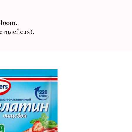
loom.
етплейсах).